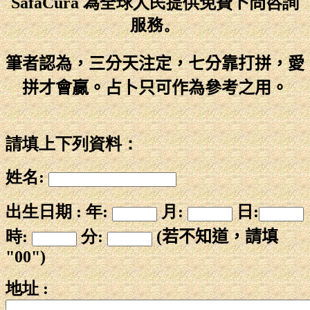
SafaCura 為全球人民提供免費
卜問
咨詢
服務。
筆者認為，三分天注定，七分靠打拼，愛
拼才會贏。占卜只可作為參考之用。
請填上下列資料：
姓名:
出生日期 : 年:
月:
日:
時:
分:
(若不知道，請填
"00")
地址 :