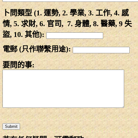
卜
問類型
(1. 運勢, 2. 學業, 3. 工作, 4. 感
情, 5. 求財, 6. 官司,
7
. 身體,
8
. 醫藥,
9
失
盜, 1
0.
其他)
:
電郵 (只作聯繫用途):
要問的事
: