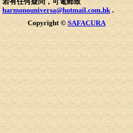
若有任何疑問，可電郵致
harmonouniversa@hotmail.com.hk
.
Copyright ©
SAFACURA