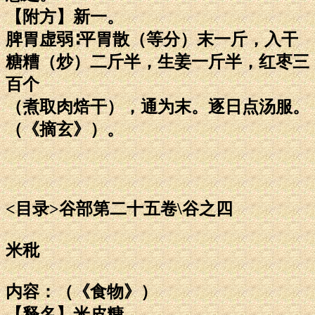
【附方】新一。
脾胃虚弱∶平胃散（等分）末一斤，入干
糖糟（炒）二斤半，生姜一斤半，红枣三
百个
（煮取肉焙干），通为末。逐日点汤服。
（《摘玄》）。
<目录>谷部第二十五卷\谷之四
米秕
内容：（《食物》）
【释名】米皮糠。