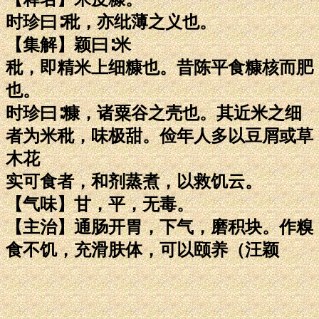
时珍曰∶秕，亦纰薄之义也。
【集解】颖曰∶米
秕，即精米上细糠也。昔陈平食糠核而肥
也。
时珍曰∶糠，诸粟谷之壳也。其近米之细
者为米秕，味极甜。俭年人多以豆屑或草
木花
实可食者，和剂蒸煮，以救饥云。
【气味】甘，平，无毒。
【主治】通肠开胃，下气，磨积块。作糗
食不饥，充滑肤体，可以颐养（汪颖