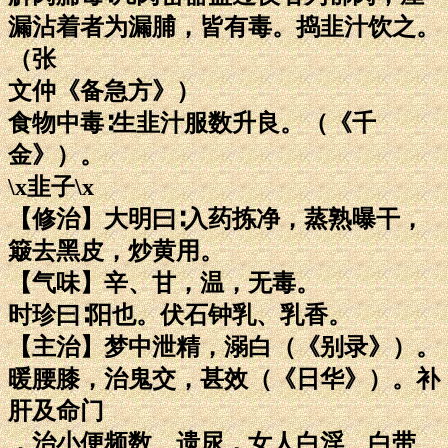
漏沾着者为漏脯，皆有毒。捣韭汁饮之。
（张
文仲《备急方》）
食物中毒∶生韭汁服数升良。（《千
金》）。
\x韭子\x
【修治】大明曰∶入药拣净，蒸熟曝干，
簸去黑皮，炒黄用。
【气味】辛、甘，温，无毒。
时珍曰∶阳也。伏石钟乳、乳香。
【主治】梦中泄精，溺白（《别录》）。
暖腰膝，治鬼交，甚效（《日华》）。补
肝及命门
，治小便频数、遗尿，女人白淫、白带