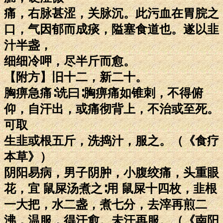
痛，右脉甚涩，关脉沉。此污血在胃脘之
口，气因郁而成痰，隘塞食道也。遂以韭
汁半盏，
细细冷呷，尽半斤而愈。
【附方】旧十二，新二十。
胸痹急痛∶诜曰∶胸痹痛如锥刺，不得俯
仰，自汗出，或痛彻背上，不治或至死。
可取
生韭或根五斤，洗捣汁，服之。（《食疗
本草》）
阴阳易病，男子阴肿，小腹绞痛，头重眼
花，宜 鼠屎汤煮之∶用 鼠屎十四枚，韭根
一大把，水二盏，煮七分，去滓再煎二
沸，温服，得汗愈。未汗再服。（《南阳