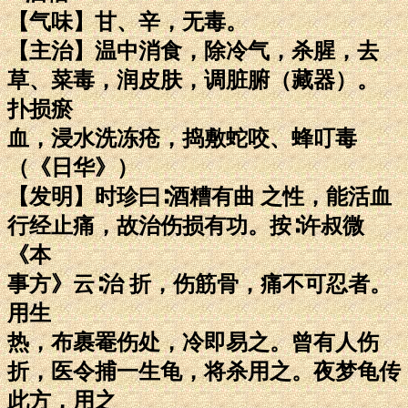
【气味】甘、辛，无毒。
【主治】温中消食，除冷气，杀腥，去
草、菜毒，润皮肤，调脏腑（藏器）。
扑损瘀
血，浸水洗冻疮，捣敷蛇咬、蜂叮毒
（《日华》）
【发明】时珍曰∶酒糟有曲 之性，能活血
行经止痛，故治伤损有功。按∶许叔微
《本
事方》云∶治 折，伤筋骨，痛不可忍者。
用生
热，布裹罨伤处，冷即易之。曾有人伤
折，医令捕一生龟，将杀用之。夜梦龟传
此方，用之