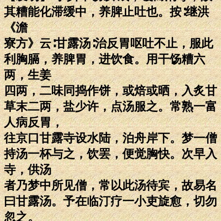
其糟能化滞缓中，养脾止吐也。按∶继洪
《澹
寮方》云∶甘露汤∶治反胃呕吐不止，服此
利胸膈，养脾胃，进饮食。用干饧糟六
两，生姜
四两，二味同捣作饼，或焙或晒，入炙甘
草末二两，盐少许，点汤服之。常熟一富
人病反胃，
往京口甘露寺设水陆，泊舟岸下。梦一僧
持汤一杯与之，饮罢，便觉胸快。次早入
寺，供汤
者乃梦中所见僧，常以此汤待宾，故易名
曰甘露汤。予在临汀疗一小吏旋愈，切勿
忽之。