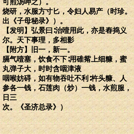
可煎汤呷之）。
烧研，水服方寸匕，令妇人易产（时珍。
出《子母秘录》）。
【发明】弘景曰∶治噎用此，亦是舂捣义
尔。天下事理，多相影
【附方】旧一，新一。
膈气噎塞，饮食不下∶用碓觜上细糠，蜜
丸弹子大，时时含咽津液
咽喉妨碍，如有物吞吐不利∶杵头糠、人
参各一钱，石莲肉（炒）一钱，水煎服，
日三
次。《圣济总录》）