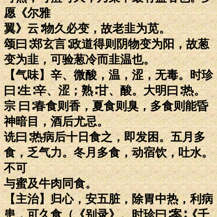
愿《尔雅
翼》云∶物久必变，故老韭为苋。
颂曰∶郑玄言∶政道得则阴物变为阳，故葱
变为韭，可验葱冷而韭温也。
【气味】辛、微酸，温，涩，无毒。时珍
曰∶生∶辛、涩；熟∶甘、酸。大明曰∶热。
宗 曰∶春食则香，夏食则臭，多食则能昏
神暗目，酒后尤忌。
诜曰∶热病后十日食之，即发困。五月多
食，乏气力。冬月多食，动宿饮，吐水。
不可
与蜜及牛肉同食。
【主治】归心，安五脏，除胃中热，利病
患，可久食（《别录》。时珍曰∶案∶《千