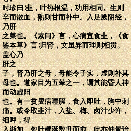
时珍曰∶韭，叶热根温，功用相同。生则
辛而散血，熟则甘而补中。入足厥阴经，
乃肝
之菜也。《素问》言，心病宜食韭，《食
鉴本草》言∶归肾，文虽异而理则相贯。
盖心乃
肝之
子，肾乃肝之母，母能令子实，虚则补其
母也。道家目为五荤之一，谓其能昏人神
而动虚阳
也。有一贫叟病噎膈，食入即吐，胸中刺
痛。或令取韭汁，入盐、梅、卤汁少许，
细呷，得
入渐加，忽吐稠涎数升而愈。此亦仲景治