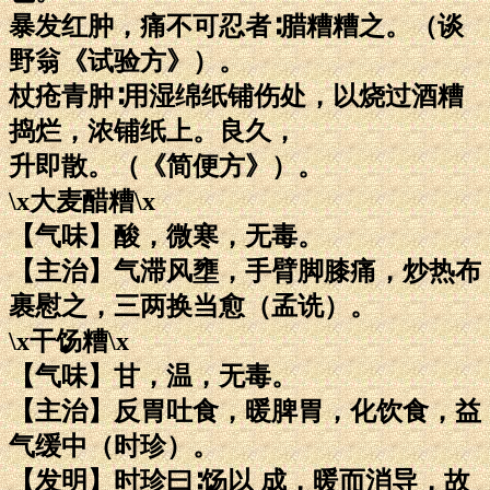
暴发红肿，痛不可忍者∶腊糟糟之。（谈
野翁《试验方》）。
杖疮青肿∶用湿绵纸铺伤处，以烧过酒糟
捣烂，浓铺纸上。良久，
升即散。（《简便方》）。
\x大麦醋糟\x
【气味】酸，微寒，无毒。
【主治】气滞风壅，手臂脚膝痛，炒热布
裹慰之，三两换当愈（孟诜）。
\x干饧糟\x
【气味】甘，温，无毒。
【主治】反胃吐食，暖脾胃，化饮食，益
气缓中（时珍）。
【发明】时珍曰∶饧以 成，暖而消导，故