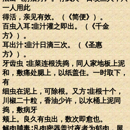
一人用此
得活，亲见有效。（《简便》）。
百虫入耳∶韭汁灌之即出。（《千金
方》）。
耳出汁∶韭汁日滴三次。（《圣惠
方》）。
牙齿虫 ∶韭菜连根洗捣，同人家地板上泥
和，敷痛处腮上，以纸盖住。一时取下，
有
细虫在泥上，可除根。又方∶韭根十个，
川椒二十粒，香油少许，以水桶上泥同
捣，敷病牙
颊上。良久有虫出，数次即愈也。
解肉脯毒∶凡肉密器盖过夜者为郁肉，屋