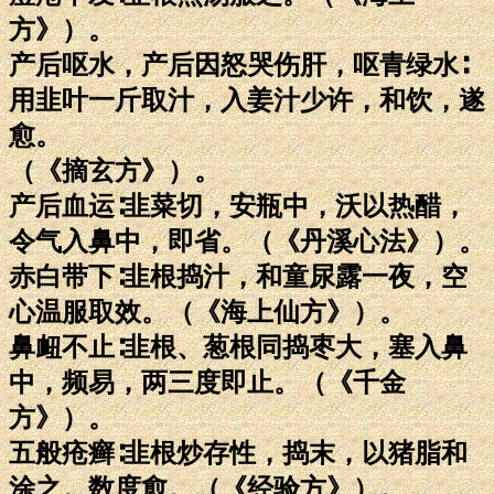
方》）。
产后呕水，产后因怒哭伤肝，呕青绿水∶
用韭叶一斤取汁，入姜汁少许，和饮，遂
愈。
（《摘玄方》）。
产后血运∶韭菜切，安瓶中，沃以热醋，
令气入鼻中，即省。（《丹溪心法》）。
赤白带下∶韭根捣汁，和童尿露一夜，空
心温服取效。（《海上仙方》）。
鼻衄不止∶韭根、葱根同捣枣大，塞入鼻
中，频易，两三度即止。（《千金
方》）。
五般疮癣∶韭根炒存性，捣末，以猪脂和
涂之。数度愈。（《经验方》）。