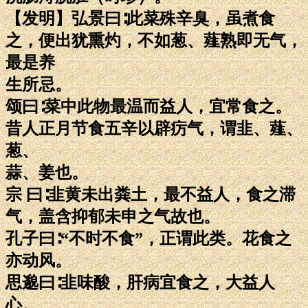
【发明】弘景曰∶此菜殊辛臭，虽煮食
之，便出犹熏灼，不如葱、薤熟即无气，
最是养
生所忌。
颂曰∶菜中此物最温而益人，宜常食之。
昔人正月节食五辛以辟疠气，谓韭、薤、
葱、
蒜、姜也。
宗 曰∶韭黄未出粪土，最不益人，食之滞
气，盖含抑郁未申之气故也。
孔子曰∶“不时不食”，正谓此类。花食之
亦动风。
思邈曰∶韭味酸，肝病宜食之，大益人
心。