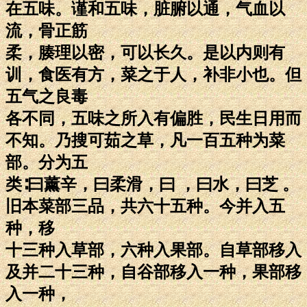
在五味。谨和五味，脏腑以通，气血以
流，骨正筋
柔，腠理以密，可以长久。是以内则有
训，食医有方，菜之于人，补非小也。但
五气之良毒
各不同，五味之所入有偏胜，民生日用而
不知。乃搜可茹之草，凡一百五种为菜
部。分为五
类∶曰薰辛，曰柔滑，曰 ，曰水，曰芝 。
旧本菜部三品，共六十五种。今并入五
种，移
十三种入草部，六种入果部。自草部移入
及并二十三种，自谷部移入一种，果部移
入一种，