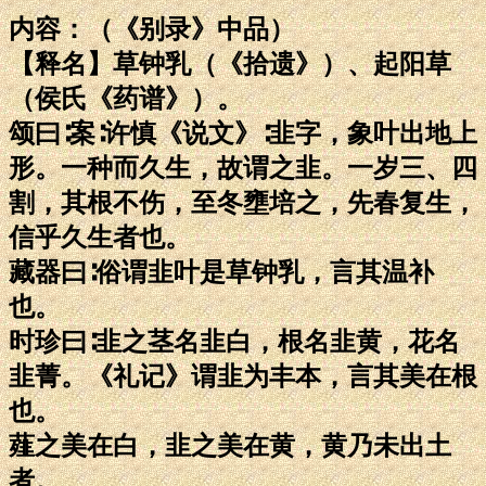
内容：（《别录》中品）
【释名】草钟乳（《拾遗》）、起阳草
（侯氏《药谱》）。
颂曰∶案∶许慎《说文》∶韭字，象叶出地上
形。一种而久生，故谓之韭。一岁三、四
割，其根不伤，至冬壅培之，先春复生，
信乎久生者也。
藏器曰∶俗谓韭叶是草钟乳，言其温补
也。
时珍曰∶韭之茎名韭白，根名韭黄，花名
韭菁。《礼记》谓韭为丰本，言其美在根
也。
薤之美在白，韭之美在黄，黄乃未出土
者。