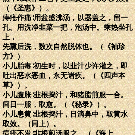
（《圣惠》）。
痔疮作痛∶用盆盛沸汤，以器盖之，留一
孔。用洗净韭菜一把，泡汤中。乘热坐孔
上，
先熏后洗，数次自然脱体也。（《袖珍
方》）
小儿胎毒∶初生时，以韭汁少许灌之，即
吐出恶水恶血，永无诸疾。（《四声本
草》）。
小儿腹胀∶韭根捣汁，和猪脂煎服一合。
间日一服，取愈。（《秘录》）。
小儿患黄∶韭根捣汁，日滴鼻中，取黄水
取效。（同上）。
痘疮不发∶韭根煎汤服之。（《海上