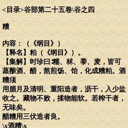
<目录>谷部第二十五卷\谷之四
糟
内容：（《纲目》）
【释名】粕（《纲目》）。
【集解】时珍曰∶糯、秫、黍、麦，皆可
蒸酿酒、醋，熬煎饧、饴，化成糟粕。酒
糟须
用腊月及清明、重阳造者，沥干，入少盐
收之。藏物不败，揉物能软。若榨干者，
无味矣。
醋糟用三伏造者良。
\x酒糟\x