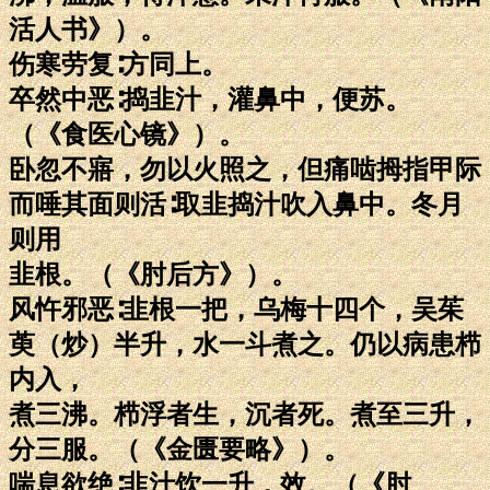
活人书》）。
伤寒劳复∶方同上。
卒然中恶∶捣韭汁，灌鼻中，便苏。
（《食医心镜》）。
卧忽不寤，勿以火照之，但痛啮拇指甲际
而唾其面则活∶取韭捣汁吹入鼻中。冬月
则用
韭根。（《肘后方》）。
风忤邪恶∶韭根一把，乌梅十四个，吴茱
萸（炒）半升，水一斗煮之。仍以病患栉
内入，
煮三沸。栉浮者生，沉者死。煮至三升，
分三服。（《金匮要略》）。
喘息欲绝∶韭汁饮一升，效。（《肘