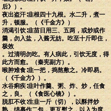
后》）。
夜出盗汗∶韭根四十九根。水二升，煮一
升，顿服。（《千金方》）
消渴引饮∶韭苗日用三、五两，或炒或作
羹，勿入盐，入酱无妨。吃至十斤即住，
极效
。过清明勿吃。有人病此，引饮无度，得
此方而愈。（秦宪副方）。
喉肿难食∶韭一把，捣熬敷之。冷即易。
（《千金方》）。
水谷痢疾∶韭叶作羹、粥、炸、炒，任食
之，良。（《食医心镜》）。
脱肛不收∶生韭一斤（切），以酥拌炒
熟，绵裹作二包，更互熨之，以入为度。