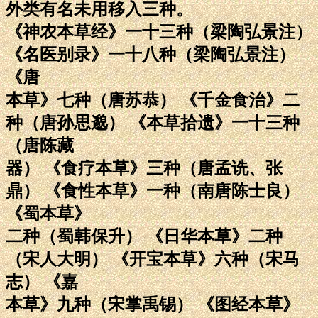
外类有名未用移入三种。
《神农本草经》一十三种（梁陶弘景注）
《名医别录》一十八种（梁陶弘景注）
《唐
本草》七种（唐苏恭） 《千金食治》二
种（唐孙思邈） 《本草拾遗》一十三种
（唐陈藏
器） 《食疗本草》三种（唐孟诜、张
鼎） 《食性本草》一种（南唐陈士良）
《蜀本草》
二种（蜀韩保升） 《日华本草》二种
（宋人大明） 《开宝本草》六种（宋马
志） 《嘉
本草》九种（宋掌禹锡） 《图经本草》