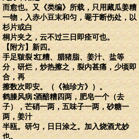
而愈也。又《类编》所载，只用藏瓜姜糟
一物，入赤小豆末和匀，罨于断伤处，以
杉片或白
桐片夹之，云不过三日即痊可也。
【附方】新四。
手足皲裂∶红糟、腊猪脂、姜汁、盐等
分，研烂，炒热擦之，裂内甚痛，少顷即
合，再
擦数次即安。（《袖珍方》）。
鹤膝风病∶酒醅糟四两，肥皂一个（去
子），芒硝一两，五味子一两，砂糖一
两，姜汁
半瓯。研匀，日日涂之。加入烧酒尤妙
也。