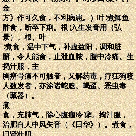
金
方》作可久食，不利病患。）叶∶煮鲫鱼
酢食，断卒下痢。根∶入生发膏用（弘
景）。根、叶
∶煮食，温中下气，补虚益阳，调和脏
腑，令人能食，止泄血脓，腹中冷痛。生
捣汁服，主
胸痹骨痛不可触者，又解药毒，疗狂狗咬
人数发者，亦涂诸蛇虺、蝎虿、恶虫毒
（藏器）。
煮
食，充肺气，除心腹痼冷 癖。捣汁服，
治肥白人中风失音（《日华》）。煮食，
归肾壮阳，