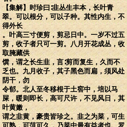
【集解】时珍曰∶韭丛生丰本，长叶青
翠。可以根分，可以子种。其性内生，不
得外长
。叶高三寸便剪，剪忌日中。一岁不过五
剪，收子者只可一剪。八月开花成丛，收
取腌藏供
馔，谓之长生韭，言∶剪而复生，久而不
乏也。九月收子，其子黑色而扁，须风处
阴干，勿
令郁。北人至冬移根于土窖中，培以马
屎，暖则即长，高可尺许，不见风日，其
叶黄嫩，
谓之韭黄，豪贵皆珍之。韭之为菜，可生
可熟，可菹可久，乃菜中最有益者也。罗