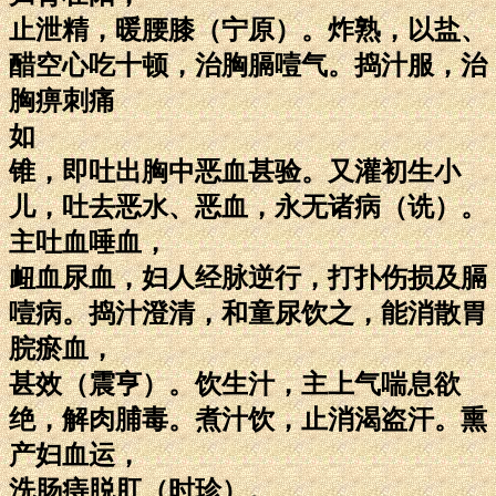
止泄精，暖腰膝（宁原）。炸熟，以盐、
醋空心吃十顿，治胸膈噎气。捣汁服，治
胸痹刺痛
如
锥，即吐出胸中恶血甚验。又灌初生小
儿，吐去恶水、恶血，永无诸病（诜）。
主吐血唾血，
衄血尿血，妇人经脉逆行，打扑伤损及膈
噎病。捣汁澄清，和童尿饮之，能消散胃
脘瘀血，
甚效（震亨）。饮生汁，主上气喘息欲
绝，解肉脯毒。煮汁饮，止消渴盗汗。熏
产妇血运，
洗肠痔脱肛（时珍）。