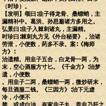
（时珍）。
【发明】颂曰∶韭子得龙骨、桑螵蛸，主
漏精补中。葛洪、孙思邈诸方多用之。
弘景曰∶韭子入棘刺诸丸，主漏精。
时珍曰∶棘刺丸方见《外台秘要》，治诸
劳泄，小便数，药多不录。案∶《梅师
方》∶
治遗精。用韭子五合，白龙骨一两，为
末，空心酒服方寸匕。《千金方》∶治梦
遗，小便数
。用韭子二两，桑螵蛸一两，微炒研末，
每旦酒服二钱。《三因方》∶治下元虚
冷，小便不
禁，或成白浊，有家韭子丸。盖韭乃肝之