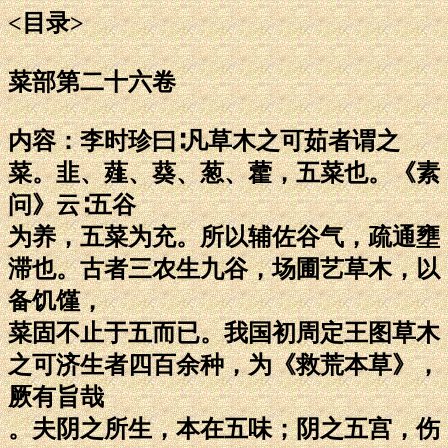
<目录>
菜部第二十六卷
内容：李时珍曰∶凡草木之可茹者谓之
菜。韭、薤、葵、葱、藿，五菜也。《素
问》云∶五谷
为养，五菜为充。所以辅佐谷气，疏通壅
滞也。古者三农生九谷，场圃艺草木，以
备饥馑，
菜固不止于五而已。我国初周定王图草木
之可济生者四百余种，为《救荒本草》，
厥有旨哉
。夫阴之所生，本在五味；阴之五宫，伤