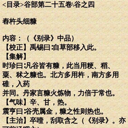
<目录>谷部第二十五卷\谷之四
舂杵头细糠
内容：（《别录》中品）
【校正】禹锡曰∶自草部移入此。
【集解】
时珍曰∶凡谷皆有糠，此当用粳、稻、
粟、秫之糠也。北方多用杵，南方多用
碓，入药
并同。丹家言糠火炼物，力倍于常也。
【气味】辛、甘，热。
震亨曰∶谷壳属金，糠之性则热也。
【主治】卒噎，刮取含之（《别录》。亦