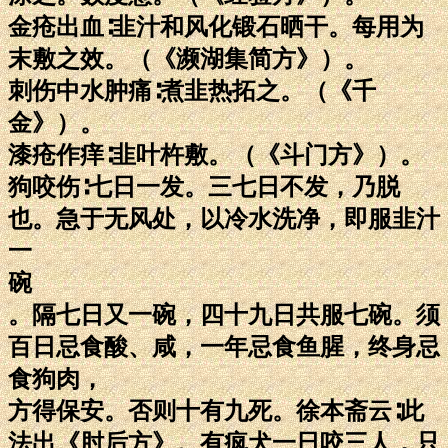
金疮出血∶韭汁和风化锻石晒干。每用为
末敷之效。（《濒湖集简方》）。
刺伤中水肿痛∶煮韭热拓之。（《千
金》）。
漆疮作痒∶韭叶杵敷。（《斗门方》）。
狗咬伤∶七日一发。三七日不发，乃脱
也。急于无风处，以冷水洗净，即服韭汁
一
碗
。隔七日又一碗，四十九日共服七碗。须
百日忌食酸、咸，一年忌食鱼腥，终身忌
食狗肉，
方得保安。否则十有九死。徐本斋云∶此
法出《肘后方》。有疯犬一日咬三人，只