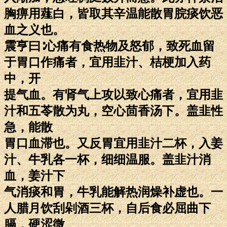
胸痹用薤白，皆取其辛温能散胃脘痰饮恶
血之义也。
震亨曰∶心痛有食热物及怒郁，致死血留
于胃口作痛者，宜用韭汁、桔梗加入药
中，开
提气血。有肾气上攻以致心痛者，宜用韭
汁和五苓散为丸，空心茴香汤下。盖韭性
急，能散
胃口血滞也。又反胃宜用韭汁二杯，入姜
汁、牛乳各一杯，细细温服。盖韭汁消
血，姜汁下
气消痰和胃，牛乳能解热润燥补虚也。一
人腊月饮刮剁酒三杯，自后食必屈曲下
膈，硬涩微