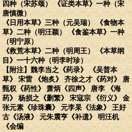
四种（宋苏颂） 《证类本草》一种（宋
唐慎微）
《日用本草》三种（元吴瑞） 《食物本
草》二种（明汪颖） 《食鉴本草》一种
（明宁原）
《救荒本草》二种（明周王） 《本草纲
目》一十六种（明李时珍）
【附注】魏李当之《药录》 《吴普本
草》 宋雷 《炮炙》 齐徐之才《药对》 唐
甄权《药性》 萧炳《四声》 唐李 《海
药》 杨损之《删繁》 宋寇宗 《衍义》 金
张元素《珍珠囊》 元李杲《法象》 王好
古《汤液》 元朱震亨《补遗》 明汪机
《会编